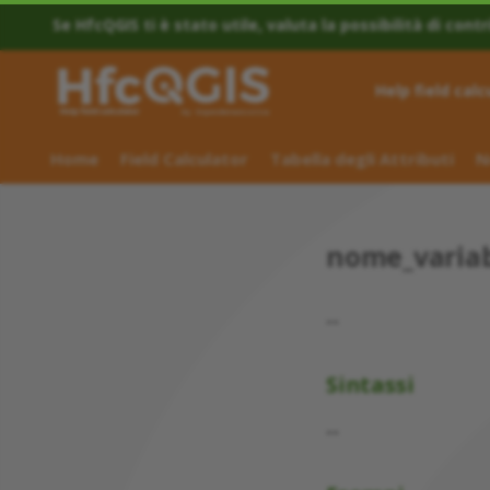
Se HfcQGIS ti è stato utile, valuta la possibilità di contr
Help field calc
Home
Field Calculator
Tabella degli Attributi
N
nome_variab
--
Sintassi
--