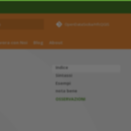
OpenDataSicilia/HfcQGIS
izza la ricerca
vora con Noi
Blog
About
Indice
Sintassi
Esempi
nota bene
OSSERVAZIONI