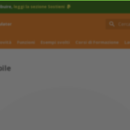
ibuire,
leggi la sezione Sostieni
ulator
Inizial
ovità
Funzioni
Esempi svolti
Corsi di Formazione
La
ile