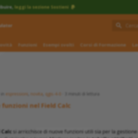
ibuire,
leggi la sezione Sostieni
ulator
Inizial
ovità
Funzioni
Esempi svolti
Corsi di Formazione
La
in
espressioni
,
novita
,
qgis-4-0
3 minuti di lettura
 funzioni nel Field Calc
 Calc
si arricchisce di nuove funzioni utili sia per la gestion