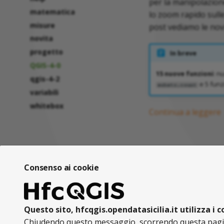
per la manipolazione
matematica
lo zoom rapido sulle 
misure
post vediamo le nov
novita
progetto
In breve
QGIS-4-0
15 nuove funzioni
: n
qgis-4-2
e 5 funzi
substr_count
variabili
whitebox
Continua a leggere
Consenso ai cookie
Questo sito, hfcqgis.opendatasicilia.it utilizza i 
Chiudendo questo messaggio, scorrendo questa pagina