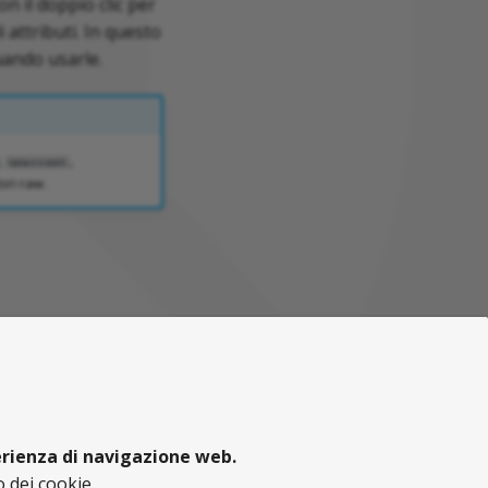
con il doppio clic per
i attributi. In questo
uando usarle.
,
,
unaccent
ori raw.
perienza di navigazione web.
 dei cookie.