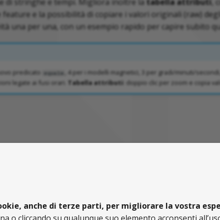
 di stringhe e tempi. Migliora inoltre la
tabella attributi
, 
feature e la possibilità di copiare i valori originali (raw) degl
ità una per una, con un esempio rapido per capire subito q
uovo predicato
, 4 per i modelli magnetici, 3 per gradi/minuti/secondi
equals
oni legate ai fusi orari.
Tabella attributi
: doppio clic per zoom e copia val
cookie, anche di terze parti, per migliorare la vostra es
 o cliccando su qualunque suo elemento acconsenti all’uso