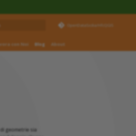
OpenDataSicilia/HfcQGIS
izza la ricerca
vora con Noi
Blog
About
e di geometrie sia