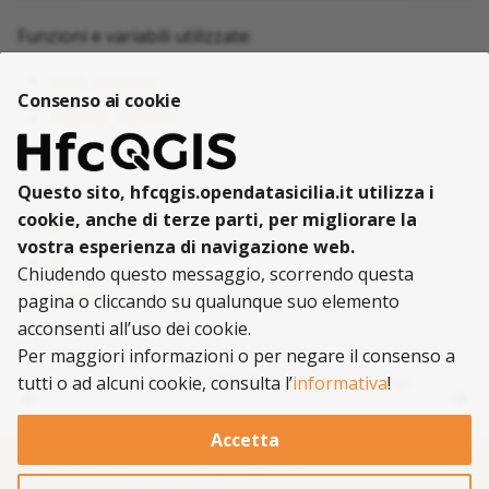
Funzioni e variabili utilizzate:
with_variable
Consenso ai cookie
regexp_replace
left
array
Questo sito, hfcqgis.opendatasicilia.it utilizza i
cookie, anche di terze parti, per migliorare la
$x
vostra esperienza di navigazione web.
$y
Chiudendo questo messaggio, scorrendo questa
replace
pagina o cliccando su qualunque suo elemento
acconsenti all’uso dei cookie.
Per maggiori informazioni o per negare il consenso a
tutti o ad alcuni cookie, consulta l’
informativa
!
Media e stdev tra campi
Successivo
Accetta
@opendatasisilia
2021 |
Privacy
|
Tags
|
Licenza
Realizzato con
Material for MkDocs
e altre
risorse