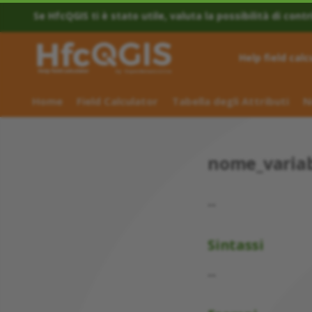
Se HfcQGIS ti è stato utile, valuta la possibilità di contr
Help field calc
Home
Field Calculator
Tabella degli Attributi
N
nome_variab
--
Sintassi
--