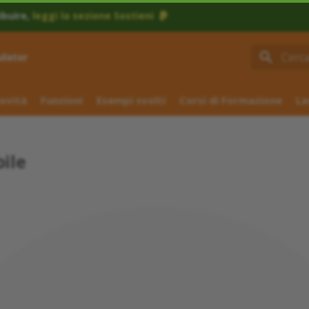
ibuire,
leggi la sezione Sostieni
ulator
Inizial
ovità
Funzioni
Esempi svolti
Corsi di Formazione
La
ile